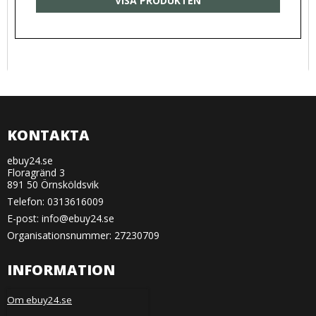
VISA PRODUKTEN
KONTAKTA
ebuy24.se
Floragränd 3
891 50 Örnsköldsvik
Telefon:
0313616009
E-post
:
info@ebuy24.se
Organisationsnummer: 27230709
INFORMATION
Om ebuy24.se