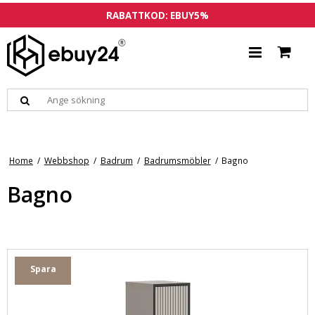
RABATTKOD: EBUY5%
Home
/
Webbshop
/
Badrum
/
Badrumsmöbler
/
Bagno
Bagno
Spara