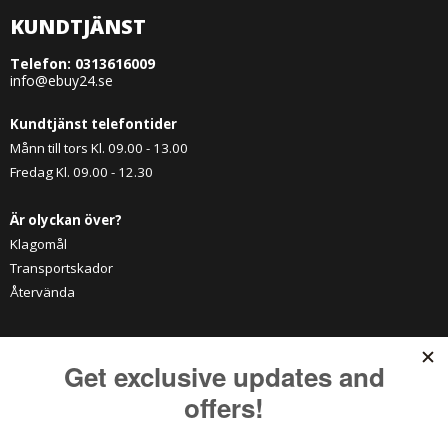
KUNDTJÄNST
Telefon:
0313616009
info@ebuy24.se
Kundtjänst telefontider
Månn till tors Kl. 09.00 - 13.00
Fredag Kl. 09.00 - 12.30
Är olyckan över?
Klagomål
Transportskador
Återvända
KATEGORIER
Vitrinskåp
Tv-möbel
Matstolar