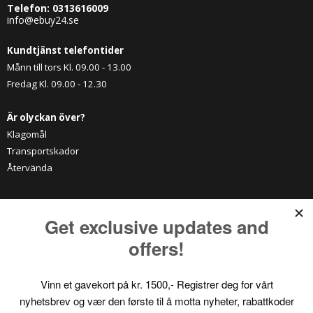
Telefon:
0313616009
info@ebuy24.se
Kundtjänst telefontider
Månn till tors Kl. 09.00 - 13.00
Fredag Kl. 09.00 - 12.30
Är olyckan över?
Klagomål
Transportskador
Återvända
KATEGORIER
Vitrinskåp
Tv-möbel
Matstolar
Skänkar