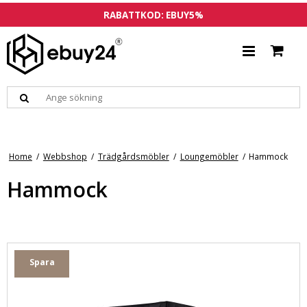
RABATTKOD: EBUY5%
Home
/
Webbshop
/
Trädgårdsmöbler
/
Loungemöbler
/
Hammock
Hammock
Spara