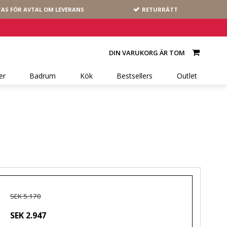
AS FÖR AVTAL OM LEVERANS
RETURRÄTT
DIN VARUKORG ÄR TOM
er
Badrum
Kök
Bestsellers
Outlet
SEK 5.170
SEK 2.947