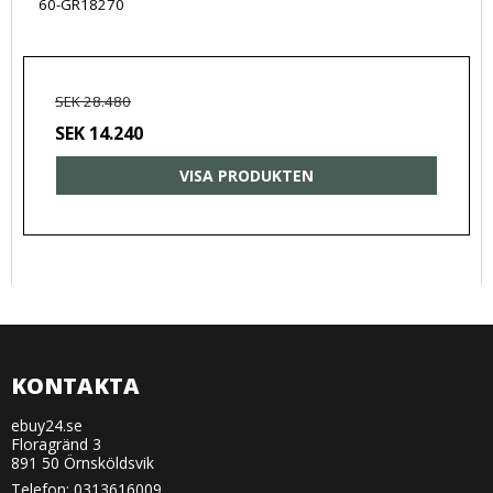
60-GR18270
SEK 28.480
SEK 14.240
VISA PRODUKTEN
KONTAKTA
ebuy24.se
Floragränd 3
891 50 Örnsköldsvik
Telefon:
0313616009