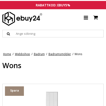
RABATTKOD: EBUY5%
Home
/
Webbshop
/
Badrum
/
Badrumsmöbler
/
Wons
Wons
Spara