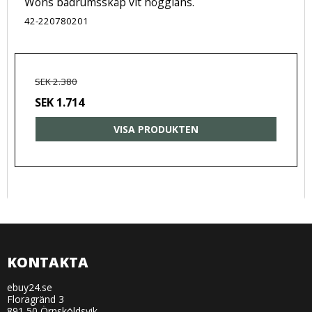
Wons badrumsskåp vit högglans.
42-220780201
SEK 2.380
SEK 1.714
VISA PRODUKTEN
KONTAKTA
ebuy24.se
Floragränd 3
891 50 Örnsköldsvik