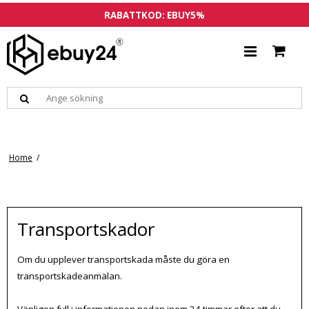
RABATTKOD: EBUY5%
Home
/
Transportskador
Om du upplever transportskada måste du göra en
transportskadeanmälan.
Vänligen fyll i informationen nedan inom 24 timmar efter att du