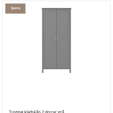
Spara
Tromsø klädskåp 2 dörrar grå.