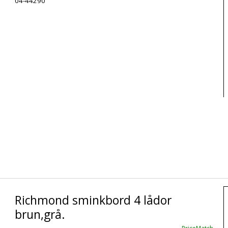
04-44290
Richmond sminkbord 4 lådor
brun,grå.