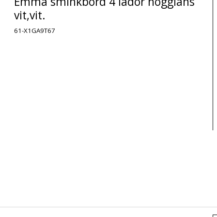
Emma sminkbord 4 lådor högglans
vit,vit.
61-X1GA9T67