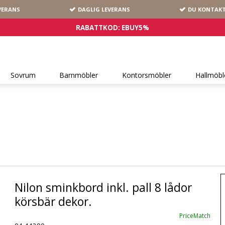
VERANS
DAGLIG LEVERANS
DU KONTAKT
RABATTKOD: EBUY5%
Sovrum
Barnmöbler
Kontorsmöbler
Hallmöbl
Nilon sminkbord inkl. pall 8 lådor
körsbär dekor.
PriceMatch