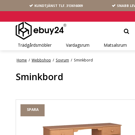
KUNDTJÄNST TLF.
313616009
SNABB LE
Trädgårdsmöbler
Vardagsrum
Matsalsrum
Home
/
Webbshop
/
Sovrum
/
Sminkbord
Sminkbord
SPARA