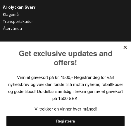
Är olyckan över?
Klagomål
Transportskador
Återvända
KATEGORIER
Vitrinskåp
Tv-möbel
Matstolar
Skänkar
Byrå
Nattduksbord
Soffor