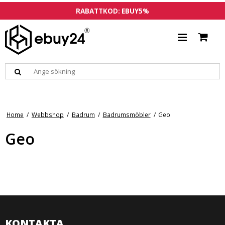
RABATTKOD: EBUY5%
Home
/
Webbshop
/
Badrum
/
Badrumsmöbler
/
Geo
Geo
KONTAKTA