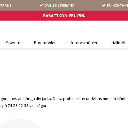
VERANS
DAGLIG LEVERANS
DU KONTAKT
RABATTKOD: EBUY5%
Sovrum
Barnmöbler
Kontorsmöbler
Hallmöbl
gonstans att hänga din jacka. Detta problem kan undvikas med en klädhängar
ss på 74 53 22 38 vid frågor.