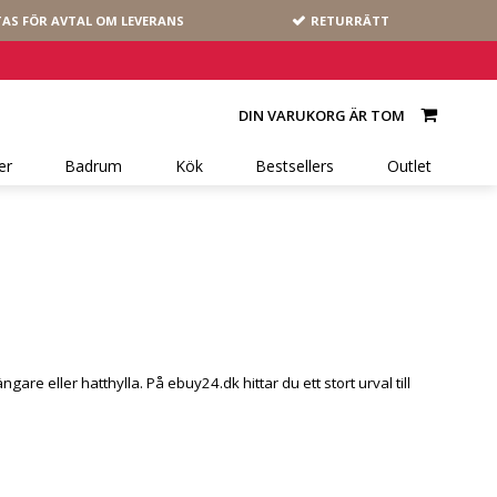
AS FÖR AVTAL OM LEVERANS
RETURRÄTT
DIN VARUKORG ÄR TOM
er
Badrum
Kök
Bestsellers
Outlet
e eller hatthylla. På ebuy24.dk hittar du ett stort urval till