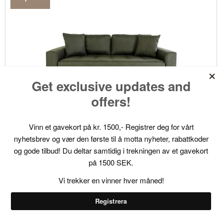
Lido soffa 2,5 sits 2 kuddar grön.
46-1301436