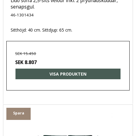
Lido soffa 2,5-sits velour inkl. 2 prydnadskuddar,
senapsgul.
46-1301434
Sitthöjd: 40 cm. Sittdjup: 65 cm.
SEK 15.450
SEK 8.807
VISA PRODUKTEN
Spara