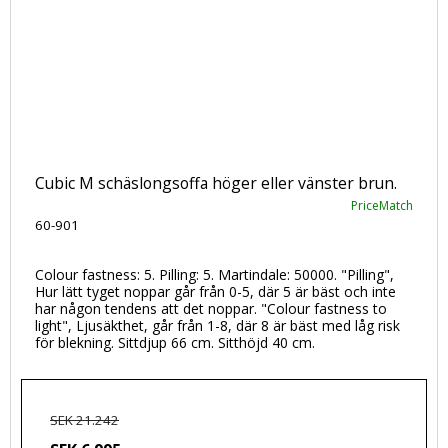
Cubic M schäslongsoffa höger eller vänster brun.
PriceMatch
60-901
Colour fastness: 5. Pilling: 5. Martindale: 50000. "Pilling",
Hur lätt tyget noppar går från 0-5, där 5 är bäst och inte
har någon tendens att det noppar. "Colour fastness to
light", Ljusäkthet, går från 1-8, där 8 är bäst med låg risk
för blekning. Sittdjup 66 cm. Sitthöjd 40 cm.
SEK 21.242