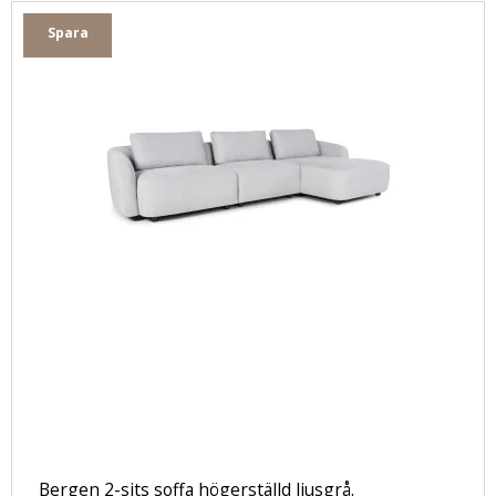
Spara
Bergen 2-sits soffa högerställd ljusgrå.