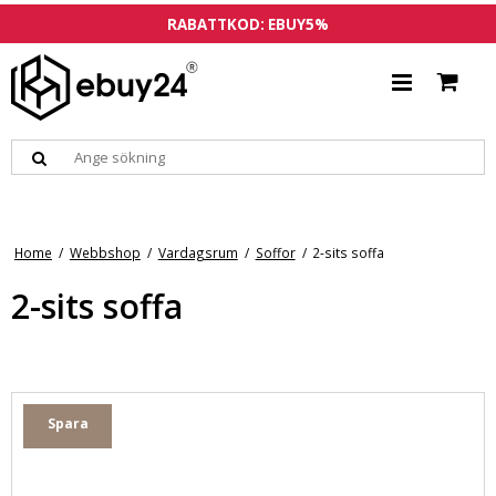
RABATTKOD: EBUY5%
Home
/
Webbshop
/
Vardagsrum
/
Soffor
/
2-sits soffa
2-sits soffa
Spara