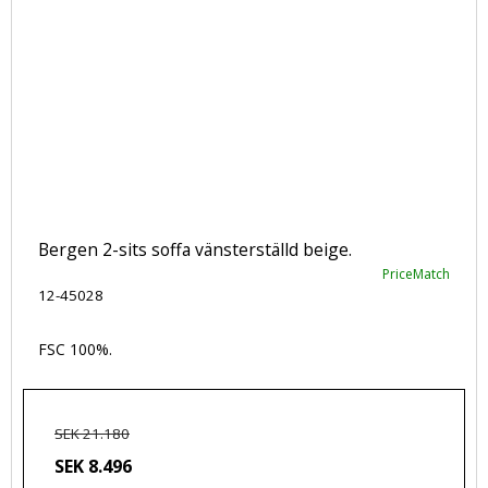
Bergen 2-sits soffa vänsterställd beige.
PriceMatch
12-45028
FSC 100%.
SEK 21.180
SEK 8.496