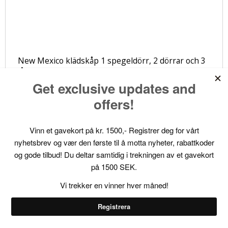
New Mexico klädskåp 1 spegeldörr, 2 dörrar och 3
lådor laserat, vaxat.
PriceMatch
VISA PRODUKTEN