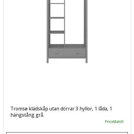
Tromsø klädskåp utan dörrar 3 hyllor, 1 låda, 1
hängstång grå.
PriceMatch