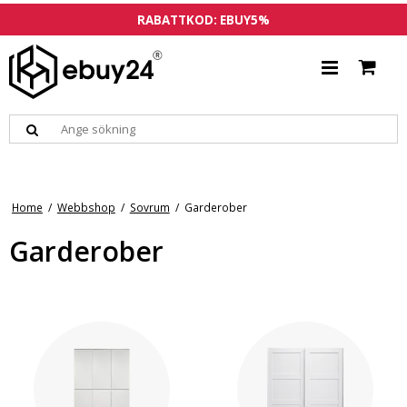
RABATTKOD: EBUY5%
Home
/
Webbshop
/
Sovrum
/
Garderober
Garderober